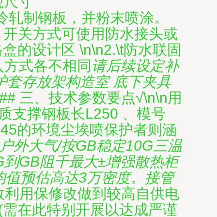
观尺寸
采用冷轧制钢板，并粉末喷涂。
开启；开关方式可使用防水接头或
计区 \n\n2.\t防水联固
引入方式各不相同
请后续设定补
+保护套存放架构造室 底下夹具
\n## 三、技术参数要点√\n\n用
质支撑钢板长L250 、模号
令符合45的环境尘埃喷保护者则涵
户外大气/按GB稳定10G三温
到GB阻千最大±增强散热柜
命平均值预估高达3万密度。接管
数利用保修改做到较高自供电
数(需在此特别开展以达成严谨