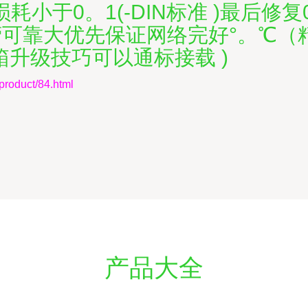
插 拔损耗小于0。1(-DIN标准 )最后
运营可靠大优先保证网络完好°。℃
升级技巧可以通标接载 )
duct/84.html
产品大全