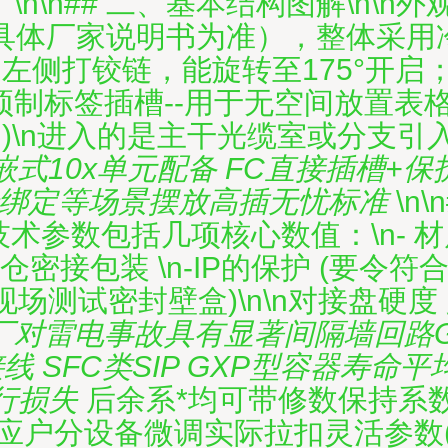
\n## 二、基本结构图解\n\n外
”（参见具体厂家说明书为准），整体
\n箱门左侧打铰链，能旋转至175°
标签插槽--用于无空间放置表格盒的设
口)\n进入的是主干光缆室或分支
\n此六嵌式10x单元配备 FC直接插槽
托绑定等场景摆放高插无忧标准
\n
术参数包括几项核心数值：\n- 材
配仓密接包装 \n-IP的保护 (要
场测试密封壁盒)\n\n对接盘硬度
厂对雷电事故具有显著间隔墙回路G
接线 SFC类SIP GXP型容器寿
行损失
后余系*均可带修数保持系
可按对应户分设备微调实际拉扣灵活参