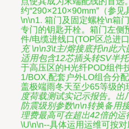
点使其成为末端配线的首选。\n
约“290×210×90mm
\n\n1. 箱门及固定螺栓
专门的钥匙开栓。箱门左侧预制
件/电缆进线口(TOP区总进
充 \n\n3\t主/熔接底托
适用包含12芯插头转SV半
于高压区的H光纤POD组件技
1/BOX,配套户外LO组合分
盖极端雨冬天至少65等级的现
度荷载测试实记示报告。出
防震级别参数\n\n转换备用
理费最高可在超出42倍的运
\U\n\n--具体运用运维