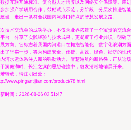
的数据互联互通标准、复合型人才培养以及网络安全保障等。应
一步加强产学研用合作，鼓励试点示范，分阶段、分层次推进智
化建设，走出一条符合我国内河港口特点的智慧发展之路。
本次技术交流会的成功举办，不仅为业界搭建了一个宝贵的交流
作平台，分享了实践经验与技术成果，更凝聚了行业共识，明确
发展方向。它标志着我国内河港口在拥抱智能化、数字化浪潮方
迈出了坚实一步，将为构建安全、便捷、高效、绿色、经济的现
化内河水运体系注入新的强劲动力。智慧港航的新路径，正从这
位于洞庭湖畔、长江之滨的思想碰撞中，愈发清晰地铺展开来。
如若转载，请注明出处：
tp://www.pingantijian.com/product/78.html
新时间：2026-08-06 02:51:47