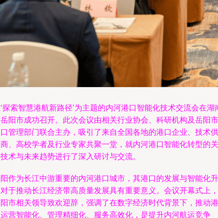
以‘探索智慧港航新路径’为主题的内河港口智能化技术交流会在湖
省岳阳市成功召开。此次会议由相关行业协会、科研机构及岳阳
港口管理部门联合主办，吸引了来自全国各地的港口企业、技术
应商、高校学者及行业专家共聚一堂，就内河港口智能化转型的
键技术与未来趋势进行了深入研讨与交流。
岳阳作为长江中游重要的内河港口城市，其港口的发展与智能化
级对于推动长江经济带高质量发展具有重要意义。会议开幕式上
岳阳市相关领导致欢迎辞，强调了在数字经济时代背景下，推动
口运营智能化、管理精细化、服务高效化，是提升内河航运竞争