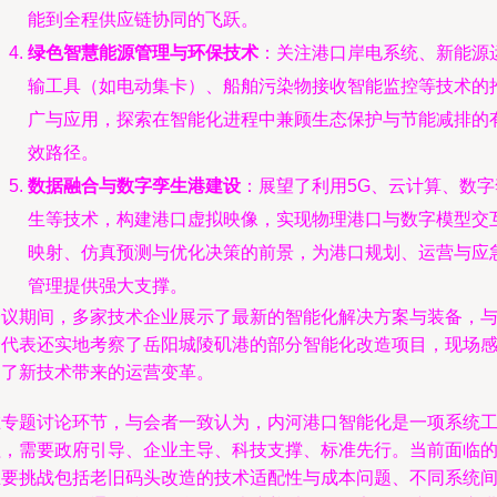
能到全程供应链协同的飞跃。
绿色智慧能源管理与环保技术
：关注港口岸电系统、新能源
输工具（如电动集卡）、船舶污染物接收智能监控等技术的
广与应用，探索在智能化进程中兼顾生态保护与节能减排的
效路径。
数据融合与数字孪生港建设
：展望了利用5G、云计算、数字
生等技术，构建港口虚拟映像，实现物理港口与数字模型交
映射、仿真预测与优化决策的前景，为港口规划、运营与应
管理提供强大支撑。
会议期间，多家技术企业展示了最新的智能化解决方案与装备，
会代表还实地考察了岳阳城陵矶港的部分智能化改造项目，现场
受了新技术带来的运营变革。
在专题讨论环节，与会者一致认为，内河港口智能化是一项系统
程，需要政府引导、企业主导、科技支撑、标准先行。当前面临
主要挑战包括老旧码头改造的技术适配性与成本问题、不同系统